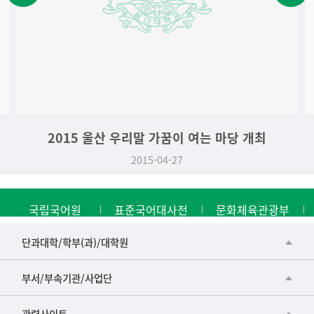
2015 울산 우리말 가꿈이 여는 마당 개최
2015-04-27
국립국어원
표준국어대사전
문화체육관광부
■인문대학
단과대학/학부(과)/대학원
▷국어국문학부
공동기기센터
부서/부속기관/사업단
▷영어영문학과
공학교육혁신센터
건강가정지원센터
관련사이트