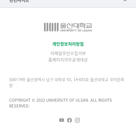
▷일본어·일본학과
과학영재교육원
교수협의회
▷중국어·중국학과
교무처교직팀
구내(경남)은행
▷프랑스어·프랑스학과
국어문화원
노동조합
▷스페인·중남미학과
국제교류처
생명윤리위원회
개인정보처리방침
▷역사·문화학과
기초과학연구소
이메일무단수집거부
온라인 기술거래 플랫폼
▷철학·상담학과
홈페이지의무공개대상
물리BK 미래혁신응집물질물리인재교육연구단
울산대신문
■사회과학대학
메이커스페이스
울산대학교 총동문회
(680-749) 울산광역시 남구 대학로 93, 14-603호 울산대학교 국어문화
▷사회과학부
원
미래기술혁신융합형인재양성센터
울산대학교병원
ㆍ경제학전공
반구대암각화유적보존연구소
COPYRIGHT © 2022 UNIVERSITY OF ULSAN. ALL RIGHTS
캠퍼스안전관리
ㆍ행정학전공
RESERVED.
보육교사교육원
UCLASS
ㆍ국제관계학전공
산학연협력선도대학육성사업(LINC3.0)사업단
ㆍ사회·복지학전공
스마트전자(ICT) 창의·융합기술 인력양성사업단